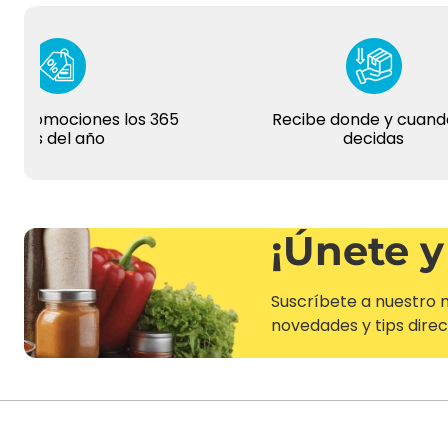
omociones los 365
Recibe donde y cuando tú
s del año
decidas
¡Únete y
Suscríbete a nuestro n
novedades y tips direc