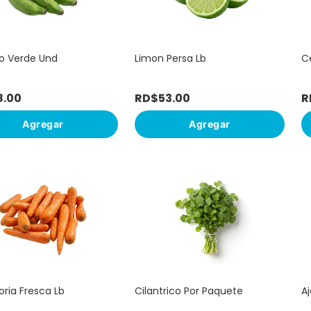
o
o Verde Und
Limon Persa Lb
Ce
8
.
00
RD$
53
.
00
R
Agregar
Agregar
ria Fresca Lb
Cilantrico Por Paquete
A