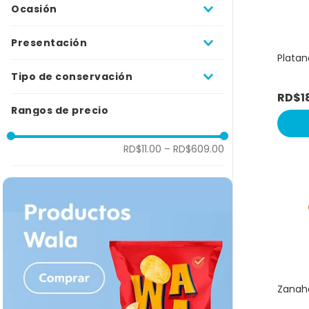
Ocasión
LUCAS PEREZ
10
.
bizcoch
PRODUCCION TIENDA
Vida saludable
SOL TROPICAL
Presentación
Desayuno
TRUDEAU
Platan
Cena
defaultValue
VIMA
Postre
Tipo de conservación
PURAMA
Almuerzo
RD$
1
INAHNSA
Refrigerado
Parrillada / BBQ
Rangos de precio
FERRER
Fresco
Picadera / compartir
CANA DEL CARIBE
Ambiente
Congelado
RD$11.00
–
RD$609.00
Zanaho