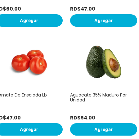
D$
60
.
00
RD$
47
.
00
Agregar
Agregar
omate De Ensalada Lb
Aguacate 35% Maduro Por
Unidad
D$
47
.
00
RD$
54
.
00
Agregar
Agregar