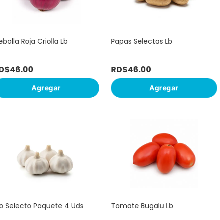
bolla Roja Criolla Lb
Papas Selectas Lb
D$
46
.
00
RD$
46
.
00
Agregar
Agregar
jo Selecto Paquete 4 Uds
Tomate Bugalu Lb