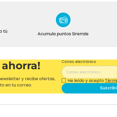
Acumula puntos Siremás
 ahorra!
Correo electrónico
ewsletter y recibe ofertas,
He leído y acepto
Térmi
to en tu correo.
Suscrib