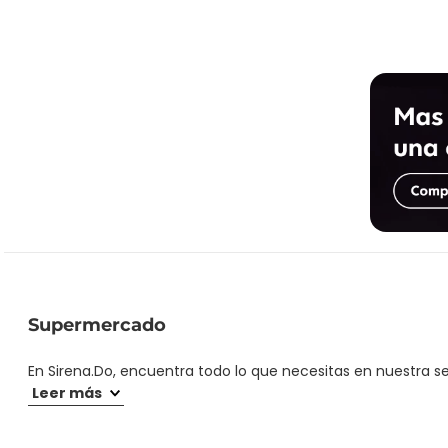
Supermercado
En Sirena.Do, encuentra todo lo que necesitas en nuestra s
hasta los mejores precios y ofertas exclusivas. ¡Haz tu comp
Leer más
disfrutas de productos frescos y de la mejor calidad.