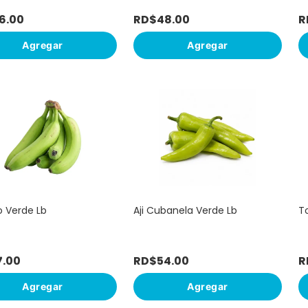
6
.
00
RD$
48
.
00
R
Agregar
Agregar
 Verde Lb
Aji Cubanela Verde Lb
T
7
.
00
RD$
54
.
00
R
Agregar
Agregar