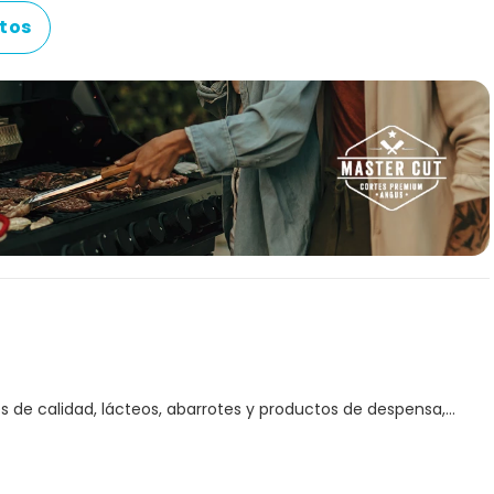
tos
s de calidad, lácteos, abarrotes y productos de despensa,
e solo Sirena te ofrece! Ahorra tiempo y dinero mientras