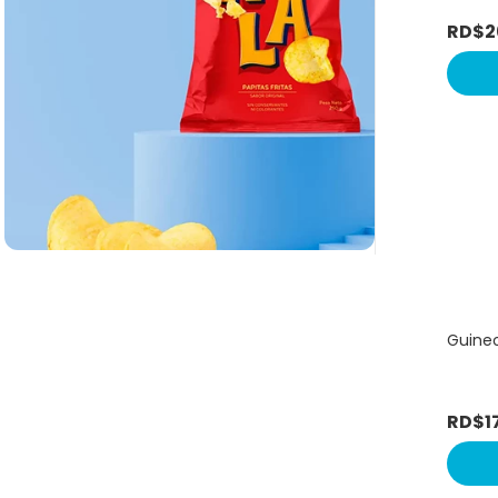
RD$
2
Guineo
RD$
1