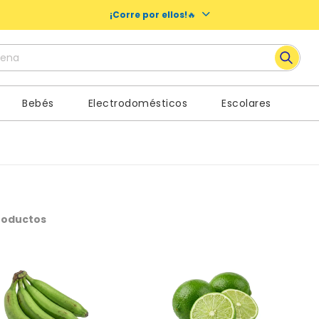
¡Corre por ellos!
🔥
ena
 más buscados
Bebés
Electrodomésticos
Escolares
y
es
noches nosotras
roductos
oo
a
nos