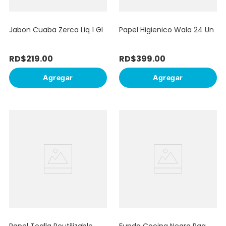
Jabon Cuaba Zerca Liq 1 Gl
Papel Higienico Wala 24 Un
RD$
219
.
00
RD$
399
.
00
Agregar
Agregar
Papel Toalla Reutilizable
Funda Cocina Negra Paq