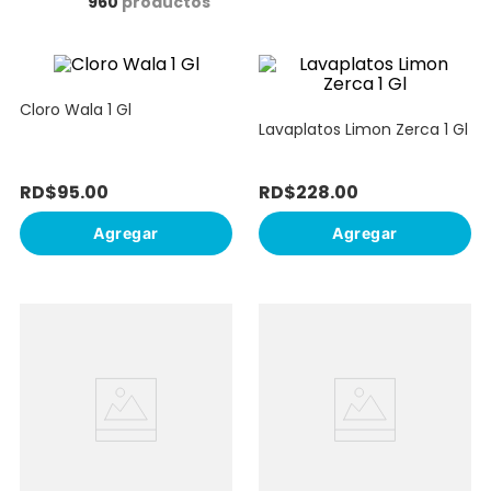
960
productos
10
.
bizcocho
Cloro Wala 1 Gl
Lavaplatos Limon Zerca 1 Gl
RD$
95
.
00
RD$
228
.
00
Agregar
Agregar