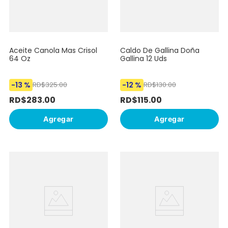
Aceite Canola Mas Crisol
Caldo De Gallina Doña
64 Oz
Gallina 12 Uds
-
13 %
-
12 %
RD$
325
.
00
RD$
130
.
00
RD$
283
.
00
RD$
115
.
00
Agregar
Agregar