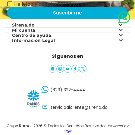
He leído y acepto
Términos y condiciones
Suscribirme
Sirena.do
Mi cuenta
Centro de ayuda
Sobre nosotros
Información Legal
Mis pedidos
Preguntas frecuentes
Sobre Grupo Ramos
Términos y Condiciones
Mis favoritos
Síguenos en
Zonas de Cobertura
Nuestras tiendas
Mis direcciones
¿Necesitas Ayuda?
Cambios y Devoluciones
(829) 322-4444
servicioalcliente@sirena.do
Grupo Ramos 2026 © Todos los Derechos Reservados
Powered by
Vtex