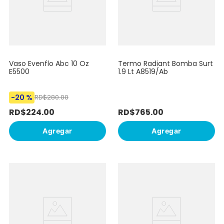
Vaso Evenflo Abc 10 Oz
Termo Radiant Bomba Surt
E5500
1.9 Lt A8519/Ab
-
20 %
RD$
280
.
00
RD$
224
.
00
RD$
765
.
00
Agregar
Agregar