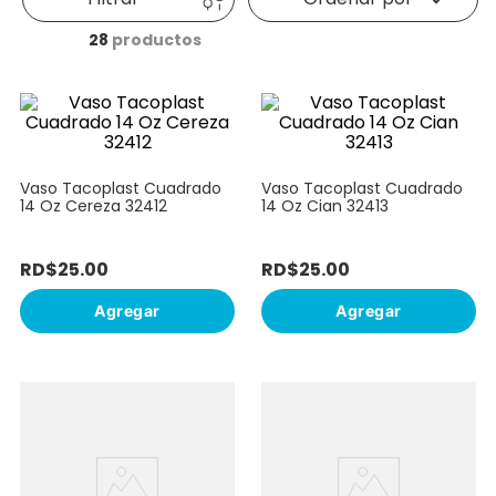
10
.
bizcocho
28
productos
Vaso Tacoplast Cuadrado
Vaso Tacoplast Cuadrado
14 Oz Cereza 32412
14 Oz Cian 32413
RD$
25
.
00
RD$
25
.
00
Agregar
Agregar