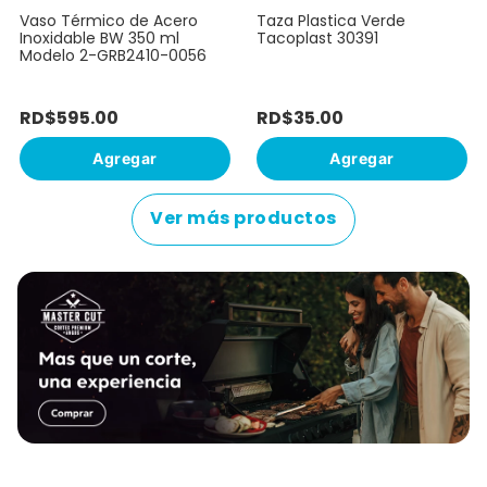
Vaso Térmico de Acero
Taza Plastica Verde
Inoxidable BW 350 ml
Tacoplast 30391
Modelo 2-GRB2410-0056
RD$
595
.
00
RD$
35
.
00
Agregar
Agregar
Ver más productos