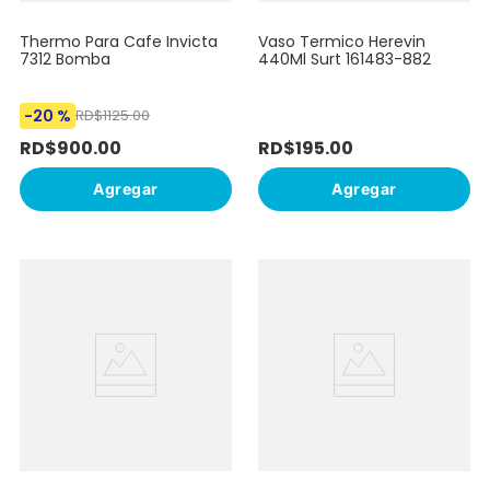
Thermo Para Cafe Invicta
Vaso Termico Herevin
7312 Bomba
440Ml Surt 161483-882
-
20 %
RD$
1125
.
00
RD$
900
.
00
RD$
195
.
00
Agregar
Agregar