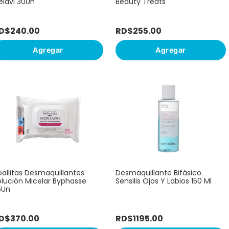
elavi 30Un
Beauty Treats
D$
240
.
00
RD$
255
.
00
Agregar
Agregar
oallitas Desmaquillantes
Desmaquillante Bifásico
olución Micelar Byphasse
Sensilis Ojos Y Labios 150 Ml
5Un
D$
370
.
00
RD$
1195
.
00