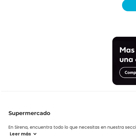
Supermercado
En Sirena, encuentra todo lo que necesitas en nuestra secc
hasta los mejores precios y ofertas exclusivas. ¡Haz tu comp
Leer más