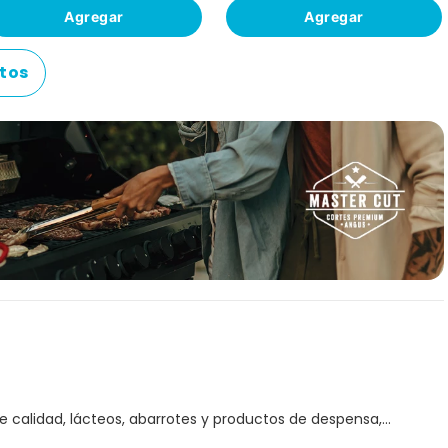
Agregar
Agregar
tos
e calidad, lácteos, abarrotes y productos de despensa,
e solo La Sirena te ofrece! Ahorra tiempo y dinero mientras