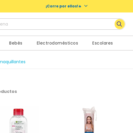
¡Corre por ellos!
🔥
ena
 más buscados
Bebés
Electrodomésticos
Escolares
y
es
aquillantes
noches nosotras
oductos
oo
a
nos