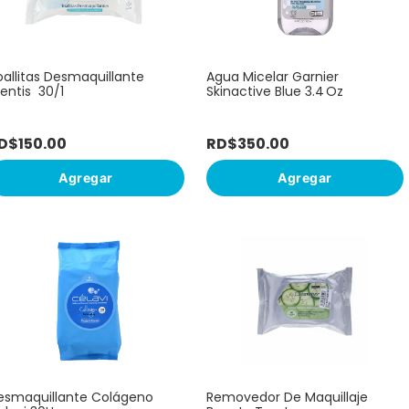
oallitas Desmaquillante
Agua Micelar Garnier
entis 30/1
Skinactive Blue 3.4 Oz
D$
150
.
00
RD$
350
.
00
Agregar
Agregar
esmaquillante Colágeno
Removedor De Maquillaje