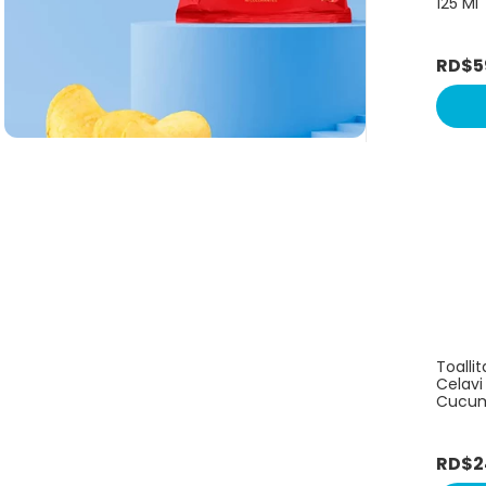
125 Ml
RD$
5
Toalli
Celav
Cucum
RD$
2