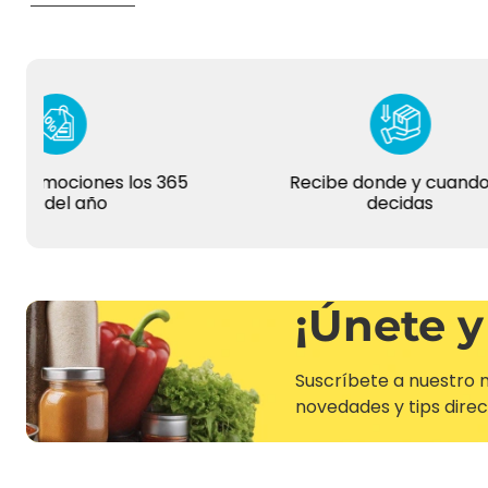
disfrutas de productos frescos y de la mejor calidad.
omociones los 365
Recibe donde y cuando tú
 del año
decidas
¡Únete y
Suscríbete a nuestro n
novedades y tips direc