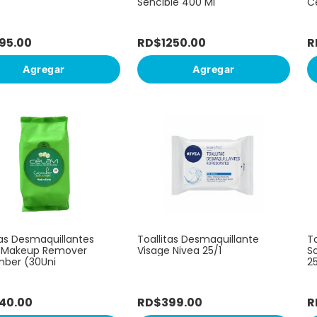
Sencible 400 Ml
C
95
.
00
RD$
1250
.
00
R
Agregar
Agregar
tas Desmaquillantes
Toallitas Desmaquillante
T
i Makeup Remover
Visage Nivea 25/1
S
ber (30Uni
2
40
.
00
RD$
399
.
00
R