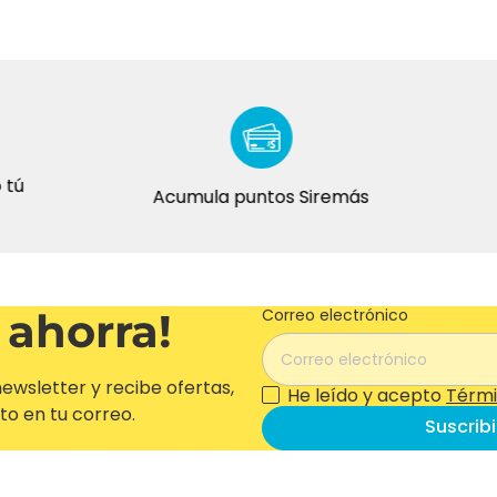
Acumula puntos Siremás
 ahorra!
Correo electrónico
ewsletter y recibe ofertas,
He leído y acepto
Térmi
to en tu correo.
Suscrib