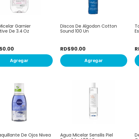
o
icelar Garnier
Discos De Algodon Cotton
T
tive De 3.4 Oz
Sound 100 Un
Es
50
.
00
RD$
90
.
00
R
Agregar
Agregar
uillante De Ojos Nivea
Agua Micelar Sensilis Piel
D