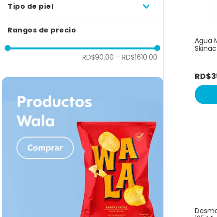
CELAVI
Tipo de piel
Sensibilidad
10
.
bizcoch
PONDS
Sensible
NIVEA
Rangos de precio
Mixta
CERAVE
Agua M
Grasa
BEAUTY TREATS
Skinac
AMUSE
RD$90.00
–
RD$1610.00
SENSILIS
RD$
3
Desmaq