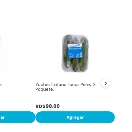
Mapuey 
e
Zuchini Italiano Lucas Pérez X
Paquete.
RD$
98
.
00
RD$
99
ar
Agregar