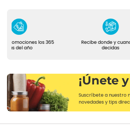
promociones los 365
Recibe donde y cuando tú
as del año
decidas
¡Únete y
Suscríbete a nuestro n
novedades y tips direc