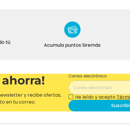
Acumula puntos Siremás
 ahorra!
Correo electrónico
ewsletter y recibe ofertas,
He leído y acepto
Térmi
to en tu correo.
Suscrib