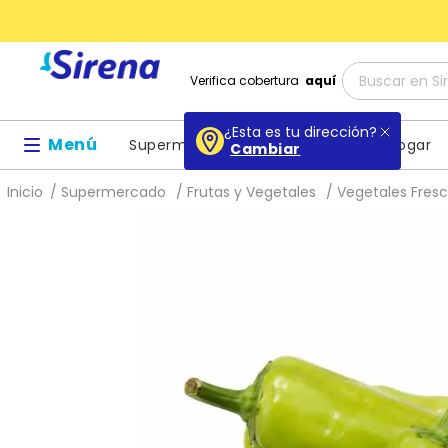
Buscar en Sir
Verifica cobertura
aquí
Términos
¿Esta es tu dirección?
Menú
Supermercado
Belleza
Hogar
Cambiar
1
.
baby dr
Supermercado
Frutas y Vegetales
Vegetales Fres
2
.
buenas 
3
.
escolar
4
.
libros
5
.
queso
6
.
shamp
7
.
leche
8
.
mochil
9
.
cuader