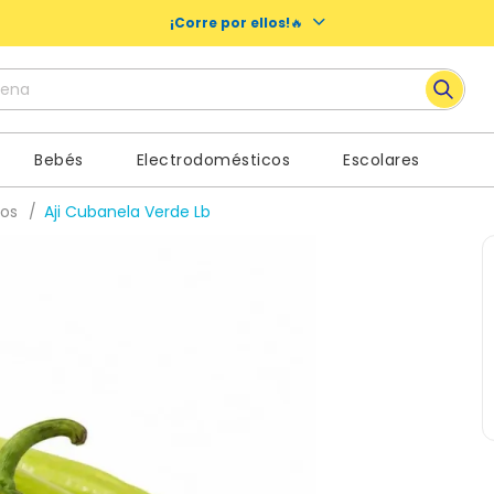
¡Corre por ellos!
🔥
ena
 más buscados
Bebés
Electrodomésticos
Escolares
y
cos
Aji Cubanela Verde Lb
noches nosotras
es
oo
a
nos