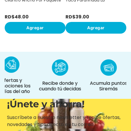
Cilantro Ancho Por Paquete
Yuca Parafinada Lb
RD$
48
.
00
RD$
39
.
00
R
Agregar
Agregar
Ofertas y
Recibe donde y
Acumula puntos
mociones los
cuando tú decidas
Siremás
 días del año
¡Únete y ahorra!
Suscríbete a nuestro newsletter y recibe ofertas,
novedades y tips directo en tu correo.