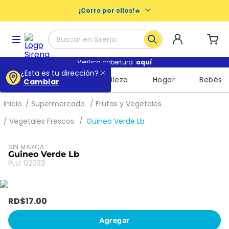
¡Corre por ellos!
🔥
Buscar en Sirena
Términos más buscados
Verifica cobertura
aquí
¿Esta es tu dirección?
Supermercado
Belleza
Hogar
Bebés
Cambiar
1
.
baby dry
2
.
buenas noches nosotras
Supermercado
Frutas y Vegetales
3
.
escolares
Vegetales Frescos
Guineo Verde Lb
4
.
libros
SIN MARCA
5
.
queso
Guineo Verde Lb
PLU
:
02033
6
.
shampoo
7
.
leche
RD$
17
.
00
8
.
mochila
Agregar
9
.
cuadernos