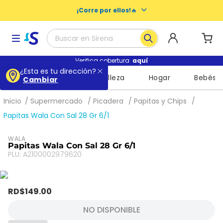
¡Corre por ellos!
🔥
Buscar en Sirena
Términos más buscados
Verifica cobertura
aquí
¿Esta es tu dirección?
Supermercado
Belleza
Hogar
Bebés
Cambiar
1
.
baby dry
2
.
buenas noches nosotras
Supermercado
Picadera
Papitas y Chips
3
.
escolares
Papitas Wala Con Sal 28 Gr 6/1
4
.
libros
WALA
Papitas Wala Con Sal 28 Gr 6/1
5
.
queso
PLU
:
A2100002979620
6
.
shampoo
7
.
leche
RD$
149
.
00
8
.
mochila
NO DISPONIBLE
9
.
cuadernos