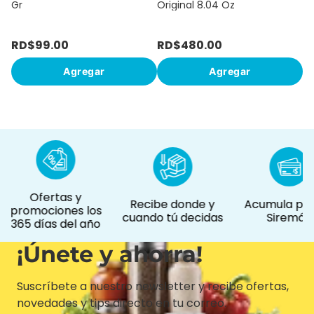
Gr
Original 8.04 Oz
RD$
99
.
00
RD$
480
.
00
R
Agregar
Agregar
Ofertas y
Recibe donde y
Acumula pun
promociones los
cuando tú decidas
Siremás
365 días del año
¡Únete y ahorra!
Suscríbete a nuestro newsletter y recibe ofertas,
novedades y tips directo en tu correo.