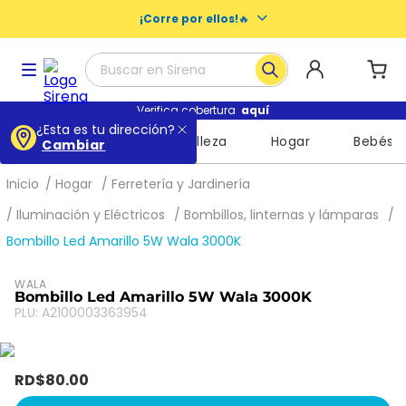
¡Corre por ellos!
🔥
Buscar en Sirena
Términos más buscados
Verifica cobertura
aquí
¿Esta es tu dirección?
Supermercado
Belleza
Hogar
Bebés
Cambiar
1
.
baby dry
2
.
buenas noches nosotras
Hogar
Ferretería y Jardinería
3
.
escolares
Iluminación y Eléctricos
Bombillos, linternas y lámparas
Bombillo Led Amarillo 5W Wala 3000K
4
.
libros
5
.
queso
WALA
Bombillo Led Amarillo 5W Wala 3000K
6
.
shampoo
PLU
:
A2100003363954
7
.
leche
8
.
mochila
RD$
80
.
00
9
.
bizcocho