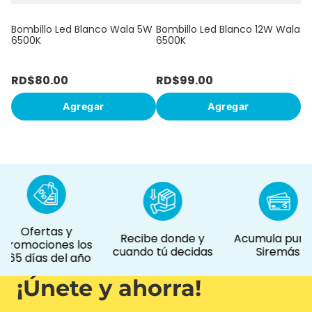
Bombillo Led Blanco Wala 5W
Bombillo Led Blanco 12W Wala
6500K
6500K
RD$
80
.
00
RD$
99
.
00
R
Agregar
Agregar
Ofertas y
Recibe donde y
Acumula punto
promociones los
cuando tú decidas
Siremás
365 días del año
¡Únete y ahorra!