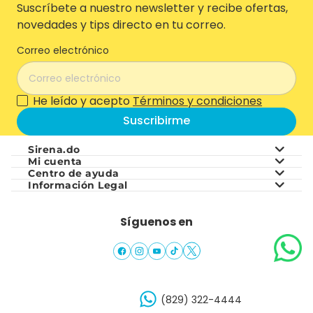
Suscríbete a nuestro newsletter y recibe ofertas,
novedades y tips directo en tu correo.
Correo electrónico
He leído y acepto
Términos y condiciones
Suscribirme
Sirena.do
Mi cuenta
Centro de ayuda
Sobre nosotros
Información Legal
Mis pedidos
Preguntas frecuentes
Sobre Grupo Ramos
Términos y Condiciones
Mis favoritos
Síguenos en
Zonas de Cobertura
Nuestras tiendas
Mis direcciones
¿Necesitas Ayuda?
Cambios y Devoluciones
(829) 322-4444