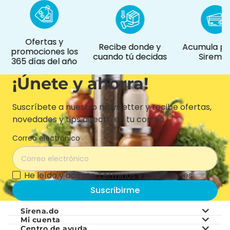
Ofertas y
Recibe donde y
Acumula pu
promociones los
cuando tú decidas
Siremás
365 días del año
¡Únete y ahorra!
Suscríbete a nuestro newsletter y recibe ofertas,
novedades y tips directo en tu correo.
Correo electrónico
He leído y acepto
Términos y condiciones
Suscribirme
Sirena.do
Mi cuenta
Centro de ayuda