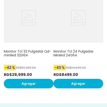
Mo
mi
Monitor Tcl 32 Pulgadas Qd-
Monitor Tcl 24 Pulgadas
miniled 32G64
Miniled 24G54
-
42 %
-
43 %
-
RD$
51
,
395
.
00
RD$
14
,
945
.
00
RD$
29
,
995
.
00
RD$
8495
.
00
R
Agregar
Agregar