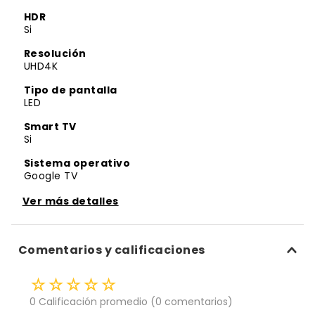
HDR
Si
Resolución
UHD
4K
Tipo de pantalla
LED
Smart TV
Si
Sistema operativo
Google TV
Wifi
Ver más detalles
Si
Bluetooth
Comentarios y calificaciones
Si
Entrada USB
☆
☆
☆
☆
☆
1
0 Calificación promedio
(0 comentarios)
Entradas HDMI