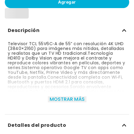
Agregar
10
.
bizcocho
Descripción
Televisor TCL 55V6C‑A de 55” con resolución 4K UHD
(3840×2160) para imágenes más nítidas, detalladas
y realistas que un TV HD tradicional.Tecnología
HDR10 y Dolby Vision que mejora el contraste y
reproduce colores vibrantes en películas, deportes y
series.Sistema operativo Google TV con apps como
YouTube, Netflix, Prime Video y más directamente
desde la pantalla.Conectividad completa con Wi‑Fi,
Bluetooth y puertos HDMI 2.1 para consolas,
reproductores y accesorios.Sonido envolvente
gracias a Dolby Audio y altavoces duales integrados
para contenido audiovisual más rico.Diseño
MOSTRAR MÁS
moderno sin bordes y montaje VESA compatible
para pared o mueble.
Detalles del producto