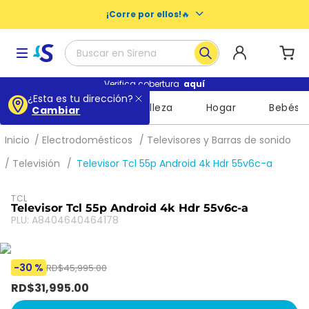
¡Corre por ellos!
🔥
Buscar en Sirena
Términos más buscados
Verifica cobertura
aquí
¿Esta es tu dirección?
Supermercado
Belleza
Hogar
Bebés
Cambiar
1
.
baby dry
2
.
buenas noches nosotras
Electrodomésticos
Televisores y Barras de sonido
3
.
escolares
Televisión
Televisor Tcl 55p Android 4k Hdr 55v6c-a
4
.
libros
TCL
5
.
queso
Televisor Tcl 55p Android 4k Hdr 55v6c-a
PLU
:
A8404640464178
6
.
shampoo
7
.
leche
-
30 %
RD$
45
,
995
.
00
8
.
mochila
RD$
31
,
995
.
00
9
.
cuadernos