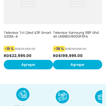
Televisor Tcl Qled 43P Smart
Televisor Samsung 98P Uhd
43S5K-A
4K UN98DU9000PXPA
-
15 %
-
38 %
-
RD$
26
,
995
.
00
RD$
319
,
995
.
00
RD$
22
,
995
.
00
RD$
199
,
995
.
00
R
Agregar
Agregar