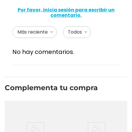
3
Por favor, inicia sesión para escribir un
comentario.
Más reciente
Todos
No hay comentarios.
Complementa tu compra
d
Te
A
An