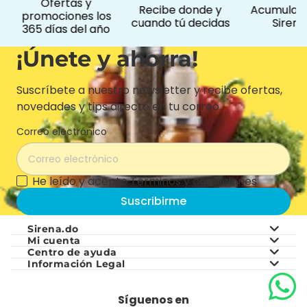
Ofertas y
Recibe donde y
Acumula p
promociones los
cuando tú decidas
Siremá
365 días del año
¡Únete y ahorra!
Suscríbete a nuestro newsletter y recibe ofertas,
novedades y tips directo en tu correo.
Correo electrónico
He leído y acepto
Términos y condiciones
Suscribirme
Sirena.do
Mi cuenta
Centro de ayuda
Sobre nosotros
Información Legal
Mis pedidos
Preguntas frecuentes
Sobre Grupo Ramos
Términos y Condiciones
Mis favoritos
Síguenos en