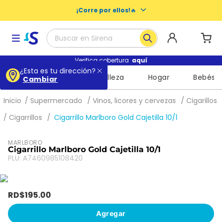
¡Corre por ellos!
🔥
Buscar en Sirena
Términos más buscados
Verifica cobertura
aquí
¿Esta es tu dirección?
Supermercado
Belleza
Hogar
Bebés
Cambiar
1
.
baby dry
2
.
escolares
Supermercado
Vinos, licores y cervezas
Cigarillos
3
.
buenas noches nosotras
Cigarrillos
Cigarrillo Marlboro Gold Cajetilla 10/1
4
.
libros
MARLBORO
5
.
queso
Cigarrillo Marlboro Gold Cajetilla 10/1
PLU
:
A7460985108420
6
.
shampoo
7
.
mochila
RD$
195
.
00
8
.
leche
Agregar
9
.
cuadernos