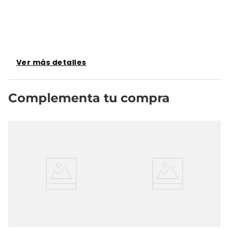
Ver más detalles
Complementa tu compra
a
Ci
Se