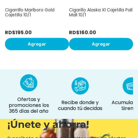
Cigarrillo Marlboro Gold
Cigarillo Alaska Xl Cajetilla Pall
Cajetilla 10/1
Mall 10/1
RD$
195
.
00
RD$
160
.
00
R
Agregar
Agregar
Ofertas y
Recibe donde y
Acumula pu
promociones los
cuando tú decidas
Siremá
365 días del año
¡Únete y ahorra!