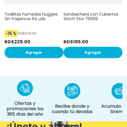
Toallitas húmedas huggies
Sandwichera con Cubiertos
Sin fragancia 64 uds.
Stitch Stor 75009
-
15 %
RD$
270
.
00
RD$
229
.
00
RD$
195
.
00
R
Agregar
Agregar
Ofertas y
Recibe donde y
Acumula pu
promociones los
cuando tú decidas
Siremás
365 días del año
¡Únete y ahorra!