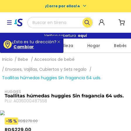
¡Corre por ellos!
🔥
Buscar en Sirena
Términos más buscados
Verifica cobertura
aquí
¿Esta es tu dirección?
Supermercado
Belleza
Hogar
Bebés
Cambiar
1
.
baby dry
2
.
escolares
Bebe
Accesorios de bebé
3
.
buenas noches nosotras
Envases, Vajillas, Cubiertos y Sets regalo
Toallitas húmedas huggies Sin fragancia 64 uds.
4
.
libros
5
.
queso
HUGGIES
Toallitas húmedas huggies Sin fragancia 64 uds.
6
.
shampoo
PLU
:
A036000487558
7
.
mochila
8
.
leche
-
15 %
RD$
270
.
00
RD$
229
.
00
9
.
cuadernos