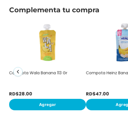
Complementa tu compra
ex
Compota Wala Banana 113 Gr
Compota Heinz Banan
RD$
28
.
00
RD$
47
.
00
Agregar
Agreg