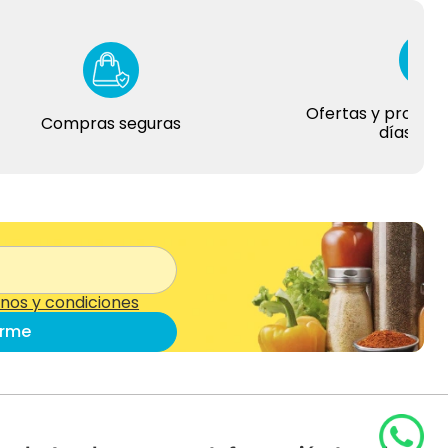
Ofertas y promociones
Compras seguras
días del año
nos y condiciones
irme