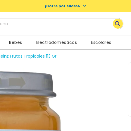
¡Corre por ellos!
🔥
ena
 más buscados
Bebés
Electrodomésticos
Escolares
y
nz Frutas Tropicales 113 Gr
noches nosotras
es
oo
a
nos