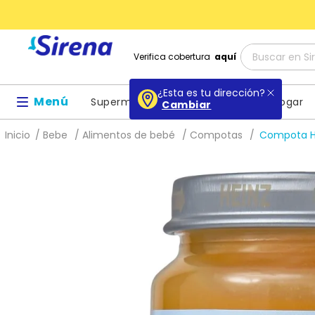
Buscar en Sir
Verifica cobertura
aquí
Términos
¿Esta es tu dirección?
Menú
Supermercado
Belleza
Hogar
Cambiar
1
.
baby dr
Bebe
Alimentos de bebé
Compotas
Compota Hei
2
.
buenas 
3
.
escolar
4
.
libros
5
.
queso
6
.
shamp
7
.
leche
8
.
mochil
9
.
cuader