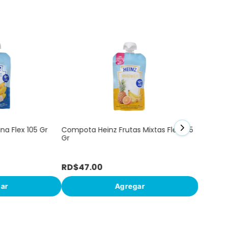
Compota 
Gr
a Flex 105 Gr
Compota Heinz Frutas Mixtas Flex 105
Gr
RD$
47
.
00
RD$
47
ar
Agregar