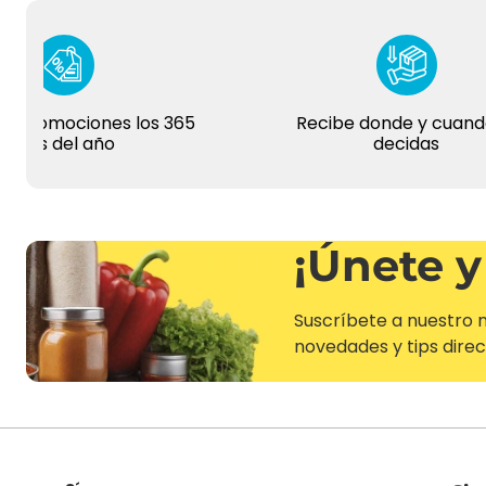
omociones los 365
Recibe donde y cuando tú
s del año
decidas
¡Únete y
Suscríbete a nuestro n
novedades y tips direc