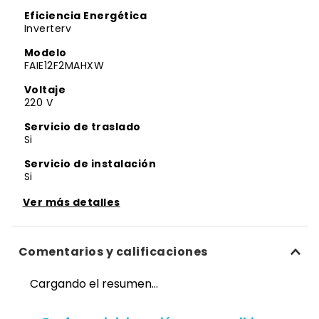
Eficiencia Energética
Inverterv
Modelo
FAIE12F2MAHXW
Voltaje
220 V
Servicio de traslado
Si
Servicio de instalación
Si
Panel digital
Ver más detalles
Si
Ancho (Unidad Interior)
Comentarios y calificaciones
80,5 cm
Profundidad (Unidad Interior)
Cargando el resumen…
19,4 cm
Cantidad de SEER