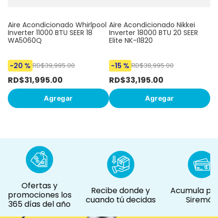
Aire Acondicionado Whirlpool
Aire Acondicionado Nikkei
Inverter 11000 BTU SEER 18
Inverter 18000 BTU 20 SEER
WA5060Q
Elite NK-I1820
-
20 %
-
15 %
RD$
39
,
995
.
00
RD$
38
,
995
.
00
RD$
31
,
995
.
00
RD$
33
,
195
.
00
R
Agregar
Agregar
Ofertas y
Recibe donde y
Acumula pun
promociones los
cuando tú decidas
Siremás
365 días del año