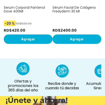
Serum Corporal Pantenol
Sérum Facial De Colágeno
Dove 400Ml
Fredyderm 30 Ml
-
20 %
-
RD$
525
.
00
RD$
420
.
00
RD$
2400
.
00
R
Agregar
Agregar
Ofertas y
Recibe donde y
Acumula p
promociones los
cuando tú decidas
Sirem
365 días del año
¡Únete y ahorra!