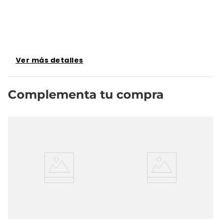
Ver más detalles
Complementa tu compra
s
Se
Ni