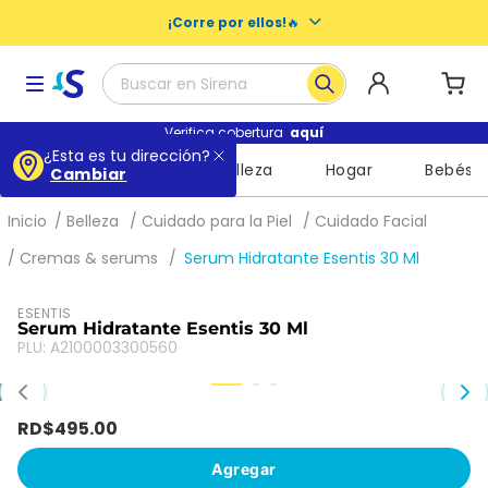
¡Corre por ellos!
🔥
Buscar en Sirena
Términos más buscados
Verifica cobertura
aquí
¿Esta es tu dirección?
Supermercado
Belleza
Hogar
Bebés
Cambiar
1
.
baby dry
2
.
buenas noches nosotras
Belleza
Cuidado para la Piel
Cuidado Facial
3
.
escolares
Cremas & serums
Serum Hidratante Esentis 30 Ml
4
.
libros
ESENTIS
5
.
queso
Serum Hidratante Esentis 30 Ml
PLU
:
A2100003300560
6
.
shampoo
7
.
leche
RD$
495
.
00
8
.
mochila
Agregar
9
.
cuadernos