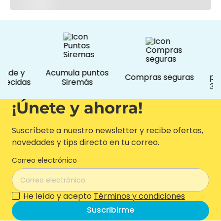
onde y
Acumula puntos
Compras seguras
pro
decidas
Siremás
365
¡Únete y ahorra!
Suscríbete a nuestro newsletter y recibe ofertas,
novedades y tips directo en tu correo.
Correo electrónico
He leído y acepto
Términos y condiciones
Suscribirme