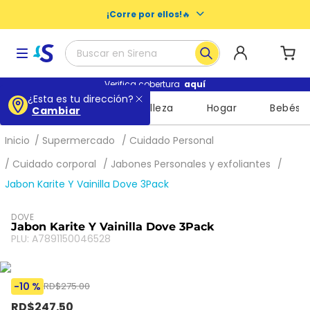
¡Corre por ellos!
🔥
Buscar en Sirena
Términos más buscados
Verifica cobertura
aquí
¿Esta es tu dirección?
Supermercado
Belleza
Hogar
Bebés
Cambiar
1
.
baby dry
2
.
buenas noches nosotras
Supermercado
Cuidado Personal
3
.
escolares
Cuidado corporal
Jabones Personales y exfoliantes
Jabon Karite Y Vainilla Dove 3Pack
4
.
libros
5
.
queso
DOVE
Jabon Karite Y Vainilla Dove 3Pack
6
.
shampoo
PLU
:
A7891150046528
7
.
leche
8
.
mochila
-
10 %
RD$
275
.
00
RD$
247
.
50
9
.
cuadernos