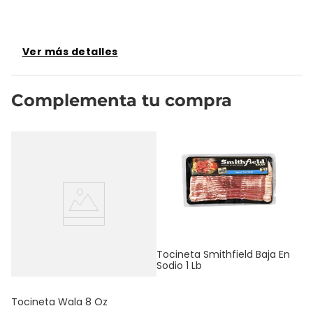
Ver más detalles
Complementa tu compra
To
Or
Tocineta Smithfield Baja En
Sodio 1 Lb
Tocineta Wala 8 Oz