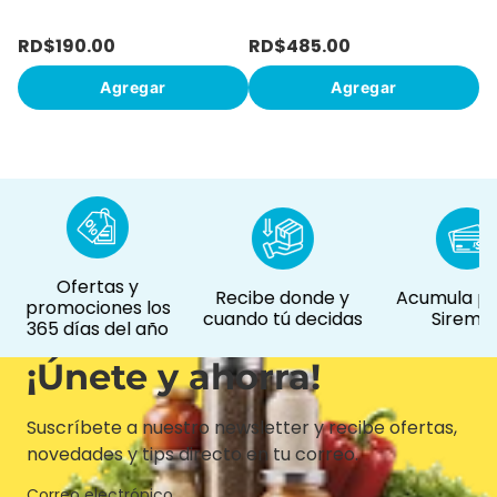
RD$
190
.
00
RD$
485
.
00
R
Agregar
Agregar
Ofertas y
Recibe donde y
Acumula pu
promociones los
cuando tú decidas
Siremás
365 días del año
¡Únete y ahorra!
Suscríbete a nuestro newsletter y recibe ofertas,
novedades y tips directo en tu correo.
Correo electrónico