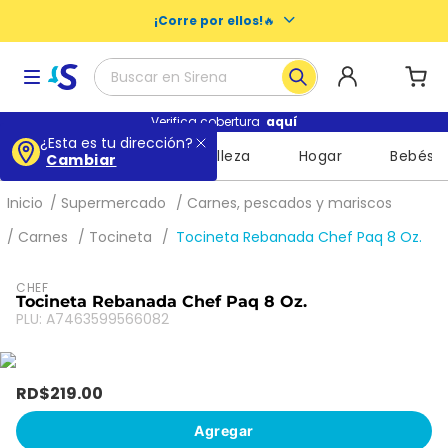
¡Corre por ellos!
🔥
Buscar en Sirena
Términos más buscados
Verifica cobertura
aquí
¿Esta es tu dirección?
Supermercado
Belleza
Hogar
Bebés
Cambiar
1
.
baby dry
2
.
buenas noches nosotras
Supermercado
Carnes, pescados y mariscos
3
.
escolares
Carnes
Tocineta
Tocineta Rebanada Chef Paq 8 Oz.
4
.
libros
CHEF
5
.
queso
Tocineta Rebanada Chef Paq 8 Oz.
PLU
:
A7463599566082
6
.
shampoo
7
.
leche
RD$
219
.
00
8
.
mochila
Agregar
9
.
cuadernos