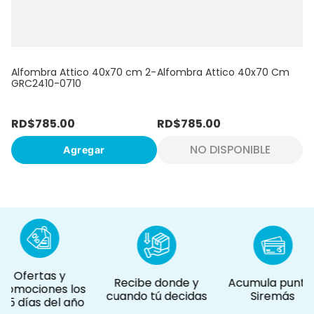
Alfombra Attico 40x70 cm 2-
Alfombra Attico 40x70 Cm
GRC2410-0710
RD$
785
.
00
RD$
785
.
00
NO DISPONIBLE
Agregar
Ofertas y
Recibe donde y
Acumula puntos
romociones los
cuando tú decidas
Siremás
65 días del año