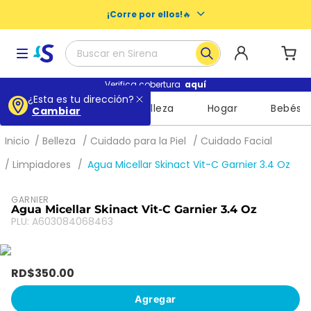
¡Corre por ellos!
🔥
Buscar en Sirena
Términos más buscados
Verifica cobertura
aquí
¿Esta es tu dirección?
Supermercado
Belleza
Hogar
Bebés
Cambiar
1
.
baby dry
2
.
escolares
Belleza
Cuidado para la Piel
Cuidado Facial
3
.
buenas noches nosotras
Limpiadores
Agua Micellar Skinact Vit-C Garnier 3.4 Oz
4
.
libros
GARNIER
5
.
queso
Agua Micellar Skinact Vit-C Garnier 3.4 Oz
PLU
:
A603084068463
6
.
shampoo
7
.
mochila
RD$
350
.
00
8
.
leche
Agregar
9
.
cuadernos