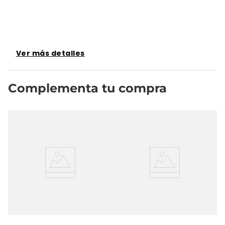
Ver más detalles
Complementa tu compra
na
Ja
10