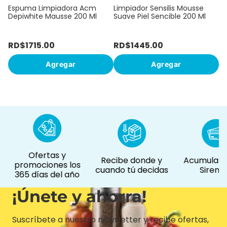
Espuma Limpiadora Acm
Limpiador Sensilis Mousse
Depiwhite Mausse 200 Ml
Suave Piel Sencible 200 Ml
RD$
1715
.
00
RD$
1445
.
00
R
Agregar
Agregar
Ofertas y
Recibe donde y
Acumula pu
promociones los
cuando tú decidas
Siremá
365 días del año
¡Únete y ahorra!
Suscríbete a nuestro newsletter y recibe ofertas,