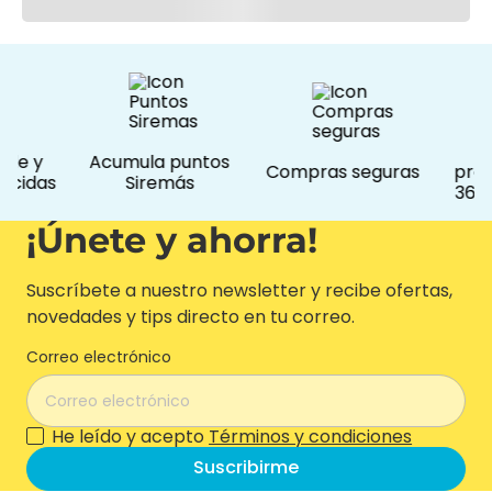
Ofe
e y
Acumula puntos
Compras seguras
promoc
idas
Siremás
365 dí
¡Únete y ahorra!
Suscríbete a nuestro newsletter y recibe ofertas,
novedades y tips directo en tu correo.
Correo electrónico
He leído y acepto
Términos y condiciones
Suscribirme