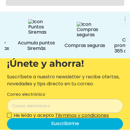
Ofe
 y
Acumula puntos
Compras seguras
promoc
das
Siremás
365 día
¡Únete y ahorra!
Suscríbete a nuestro newsletter y recibe ofertas,
novedades y tips directo en tu correo.
Correo electrónico
He leído y acepto
Términos y condiciones
Suscribirme