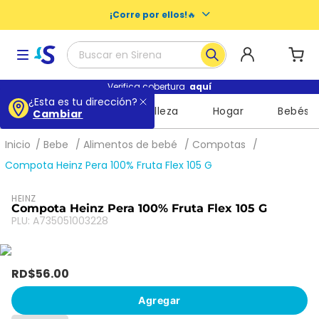
¡Corre por ellos!
🔥
Buscar en Sirena
Términos más buscados
Verifica cobertura
aquí
¿Esta es tu dirección?
Supermercado
Belleza
Hogar
Bebés
Cambiar
1
.
baby dry
2
.
escolares
Bebe
Alimentos de bebé
Compotas
3
.
buenas noches nosotras
Compota Heinz Pera 100% Fruta Flex 105 G
4
.
libros
HEINZ
Compota Heinz Pera 100% Fruta Flex 105 G
5
.
queso
PLU
:
A735051003228
6
.
shampoo
7
.
mochila
RD$
56
.
00
8
.
leche
Agregar
9
.
cuadernos