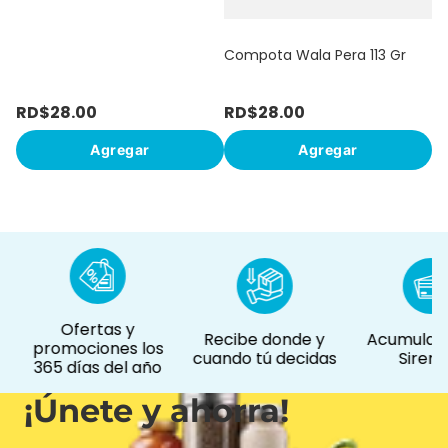
Compota Wala Pera 113 Gr
RD$
28
.
00
RD$
28
.
00
R
Agregar
Agregar
Ofertas y
Recibe donde y
Acumula p
promociones los
cuando tú decidas
Siremá
365 días del año
¡Únete y ahorra!