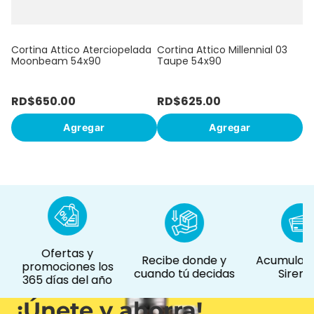
Cortina Attico Aterciopelada
Cortina Attico Millennial 03
Moonbeam 54x90
Taupe 54x90
RD$
650
.
00
RD$
625
.
00
R
Agregar
Agregar
Ofertas y
Recibe donde y
Acumula p
promociones los
cuando tú decidas
Siremá
365 días del año
¡Únete y ahorra!