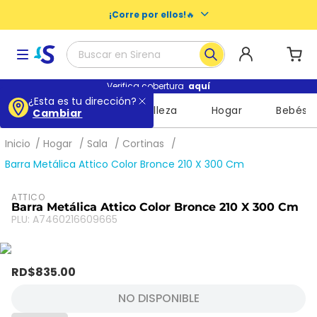
¡Corre por ellos!
🔥
Buscar en Sirena
Términos más buscados
Verifica cobertura
aquí
¿Esta es tu dirección?
Supermercado
Belleza
Hogar
Bebés
Cambiar
1
.
baby dry
2
.
buenas noches nosotras
Hogar
Sala
Cortinas
3
.
escolares
Barra Metálica Attico Color Bronce 210 X 300 Cm
4
.
libros
ATTICO
Barra Metálica Attico Color Bronce 210 X 300 Cm
5
.
queso
PLU
:
A7460216609665
6
.
shampoo
7
.
leche
RD$
835
.
00
8
.
mochila
NO DISPONIBLE
9
.
cuadernos