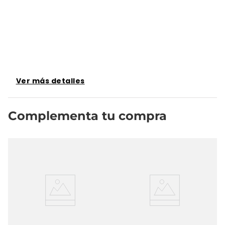
Ver más detalles
Complementa tu compra
o
Ba
At